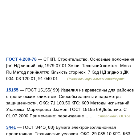
ГОСТ 4.200-78
— СПКП. Строительство. Основные положения
[br] НД чинний: від 1979 07 01 Зміни: Технічний комітет: Мова:
Ru Метод прийняття: Кількість сторінок: 7 Код НД згідно з ДК
004: 03.120.01; 91.040.01 …
Покажчик національних стандартів
15155
— ГОСТ 15155{ 99} Изделия из древесины для районов
с тропическим климатом. Способы защиты и параметры
защищенности. ОКС: 71.100.50 КГС: К09 Методы испытаний.
Упаковка. Маркировка Взамен: ГОСТ 15155 89 Действие: С
01.07.2000 Примечание: переиздание… …
Справочник ГОСТов
3441
— ГОСТ 3441{ 88} Бумага электроизоляционная
пропиточная. Технические условия. ОКС: 29.035.10 КГС: К63