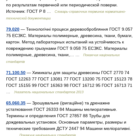
по результатам первичной или периодической поверки.
Источник: ГОСТ Р 8 …
Словарь-справочник терминов нормативно-
технической документации
79.020
— Технологічні процеси деревообробляння ГОСТ 9.057
75 ЕСЗКС. Материалы полимерные, древесина, ткани, бумаги,
картон. Метод лабораторных испытаний на устойчивость к
повреждению грызунами ГОСТ 9.058 75 ЕСЗКС. Материалы
полимерные, древесина, ткани,… …
Покажчик національних
стандартів
71.100.50
— Химикаты для защиты древесины ГОСТ 2770 74
ГОСТ 12263 77 ГОСТ 13081 77 ГОСТ 13200 75 ГОСТ 15123 78
ГОСТ 15155 99 ГОСТ 16363 98 ГОСТ 16712 95 ГОСТ 16713 71
…
Указатель национальных стандартов 2013
65.060.35
— Зрошувальне (іригаційне) та дренажне
устатковання ГОСТ 26333 84 Машины мелиоративные.
Термины и определения ГОСТ 27857 88 Трубы для
дождевальных установок. Основные параметры, размеры и
технические требования ДСТУ 2447 94 Машини меліоративні.
… …
Покажчик національних стандартів